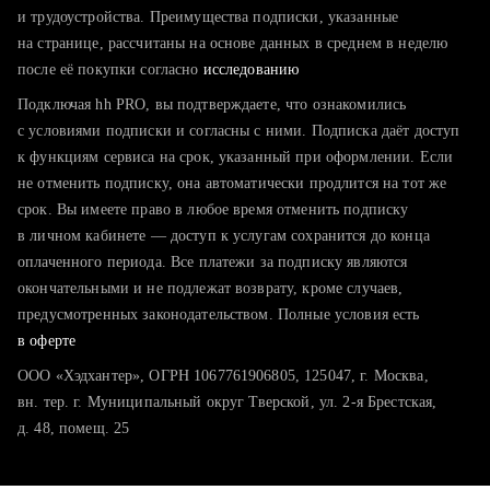
тратите много времени на поиск и вручную поднимаете
и трудоустройства. Преимущества подписки, указанные
резюме
на странице, рассчитаны на основе данных в среднем в неделю
после её покупки согласно
хотите сравнить себя с конкурентами и оценить шансы
исследованию
Подключая hh PRO, вы подтверждаете, что ознакомились
с условиями подписки и согласны с ними. Подписка даёт доступ
к функциям сервиса на срок, указанный при оформлении. Если
не отменить подписку, она автоматически продлится на тот же
срок. Вы имеете право в любое время отменить подписку
в личном кабинете — доступ к услугам сохранится до конца
оплаченного периода. Все платежи за подписку являются
окончательными и не подлежат возврату, кроме случаев,
предусмотренных законодательством. Полные условия есть
в оферте
ООО «Хэдхантер», ОГРН 1067761906805, 125047, г. Москва,
вн. тер. г. Муниципальный округ Тверской, ул. 2-я Брестская,
д. 48, помещ. 25