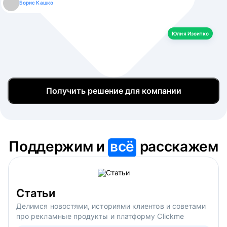
Борис Кашко
Юлия Изоитко
Александр Кулагин
Даниил Макаров
Екатерина Лазаренко
Юлия Изоитко
Получить решение для компании
Поддержим и
всё
расскажем
Статьи
Делимся новостями, историями клиентов и советами
про рекламные продукты и платформу Clickme