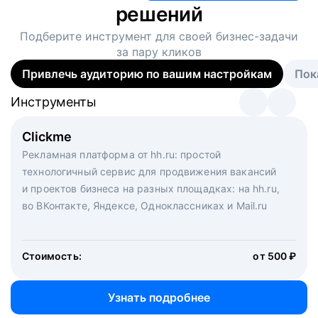
решений
Подберите инструмент для своей
бизнес-задачи
за пару кликов
Привлечь аудиторию по вашим настройкам
Пок
Инструменты
Инструменты
Инструменты
Виртуальный рекрутер
Clickme
Вакансия дня
Массовый подбор под ключ. Решите, сколько
Рекламная платформа от hh.ru: простой
Рекламный формат для вакансий на главной странице
кандидатов и когда вам нужно, и за дело возьмутся
технологичный сервис для продвижения вакансий
hh.ru. Увеличивает количество откликов
маркетологи, рекрутеры и проектные менеджеры
и проектов бизнеса на разных площадках: на hh.ru,
hh.ru с целым набором digital-инструментов
во ВКонтакте, Яндексе, Одноклассниках и Mail.ru
Стоимость:
от 200 000 ₽
Узнать подробнее
Стоимость:
от 500 ₽
Узнать подробнее
Узнать подробнее