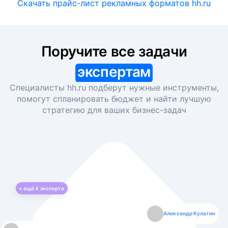
Скачать прайс-лист рекламных форматов hh.ru
Поручите все задачи
экспертам
Специалисты hh.ru подберут нужные инструменты,
помогут спланировать бюджет и найти лучшую
стратегию для ваших
бизнес-задач
+ ещё
4
эксперта
Екатерина Лазаренко
Александр Кулагин
Даниил Макаров
Борис Кашко
Юлия Изоитко