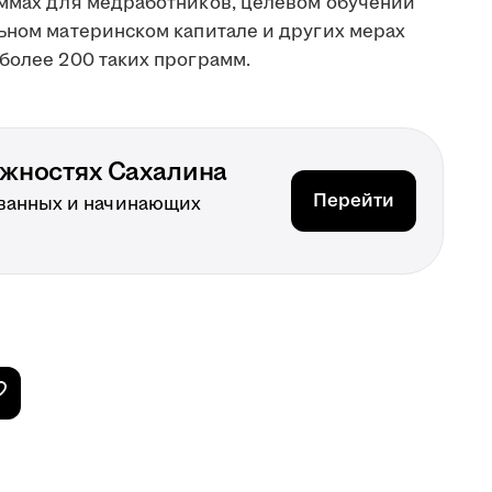
аммах для медработников, целевом обучении
льном материнском капитале и других мерах
более 200 таких программ.
ожностях Сахалина
Перейти
ванных и начинающих