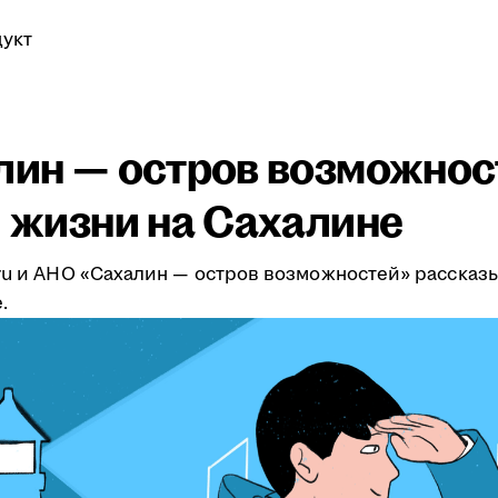
укт
алин — остров возможнос
и жизни на Сахалине
.ru и АНО «Сахалин — остров возможностей» рассказ
.