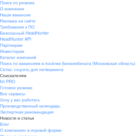
Поиск по резюме
Краснознаменск
Ладушкин
(Калининградская
О компании
область)
Наши вакансии
Мамоново
Неман
Реклама на сайте
Требования к ПО
Нестеров
Озерск
Безопасный HeadHunter
(Калининградская
область)
HeadHunter API
Партнерам
Пионерский
Полесск
Инвесторам
Правдинск
Светлогорск
Каталог компаний
(Калининградская
Поиск по вакансиям в посёлке Биокомбината (Московская область)
область)
Сетка: соцсеть для нетворкинга
Светлый
Славск
Соискателям
Советск
Черняховск
hh PRO
(Калининградская
Готовое резюме
область)
Все сервисы
Республика Коми
Воркута
Хочу у вас работать
Вуктыл
Емва
Производственный календарь
Экспертная рекомендация
Инта
Микунь
Новости и статьи
Печора
Сосногорск
Блог
Усинск
Ухта
О компаниях в игровой форме
Новгородская
Боровичи