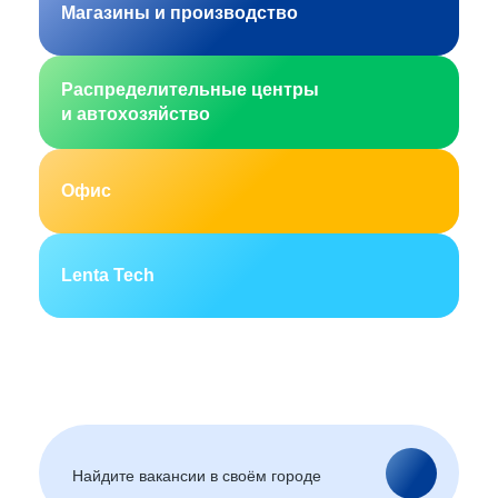
Магазины и производство
Распределительные центры
и автохозяйство
Офис
Lenta Tech
Москва
Санкт-Петербург
Екатеринбург
Новосибирск
Горно-Алтайск
Барнаул
Благовещенск
Архангельск
(Амурская область)
Астрахань
Белгород