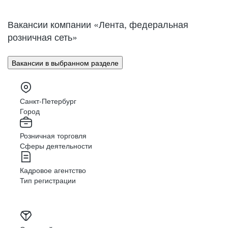
Нижний Новгород
Великий Новгород
Омск
Орел
Вакансии компании «Лента, федеральная
Оренбург
Пенза
розничная сеть»
Пермь
Петрозаводск
Псков
Ростов-на-Дону
Вакансии в выбранном разделе
Рязань
Самара
Саратов
Якутск
Южно-Сахалинск
Владикавказ
Санкт-Петербург
Смоленск
Ставрополь
Город
Тамбов
Казань
Розничная торговля
Тверь
Томск
Сферы деятельности
Кызыл
Тула
Тюмень
Ижевск
Кадровое агентство
Ульяновск
Уфа
Тип регистрации
Хабаровск
Абакан
Челябинск
Грозный
Чита
Чебоксары
Ярославль
Луганск