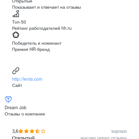
Открытый
Показывает и отвечает на отзывы
Луцк
Севастополь
Симферополь
Сумы
Топ-50
Тернополь
Ужгород
Рейтинг работодателей hh.ru
Харьков
Херсон
Хмельницкий
Черкассы
Победитель и номинант
Черновцы
Чернигов
Премия HR-бренд
Ленинградская
Ханты-Мансийск
область
Тольятти
Дудинка
(Красноярский край)
http://lenta.com
Тура (Красноярский
Агинское
Сайт
край)
(Забайкальский АО)
Усть-Ордынский
Палана
Анадырь
Сочи
Dream Job
Норильск
Дзержинск
Отзывы о компании
(Нижегородская
область)
Арзамас
Саров
3,6
хорошо
Обнинск
Салехард
Открытый
высоко ценит отзывы