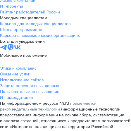
Жизнь в компании
область
ИТ-проекты
Рейтинг работодателей России
Валдай
Малая Вишера
Молодым специалистам
Окуловка
Пестово
Карьера для молодых специалистов
Сольцы
Старая Русса
Школа программистов
Карьера в некоммерческих организациях
Холм
Чудово
Боты для уведомлений
Мурманская область
Апатиты
Гаджиево
Заозерск
Мобильное приложение
Заполярный
Кандалакша
Кировск (Мурманская
Ковдор
Этика и комплаенс
область)
Оказание услуг
Кола
Мончегорск
Использование сайтов
Защита персональных данных
Оленегорск
Островной
Пользовательское соглашение
Полярные Зори
Полярный
ИТ аккредитация
Североморск
Снежногорск
На информационном ресурсе hh.ru
применяются
Республика Карелия
Беломорск
рекомендательные технологии
(информационные технологии
предоставления информации на основе сбора, систематизации
Кемь
Кондопога
и анализа сведений, относящихся к предпочтениям пользователей
Костомукша
Лахденпохья
сети «Интернет», находящихся на территории Российской
Медвежьегорск
Олонец