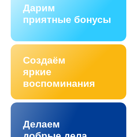
Дарим
приятные бонусы
Создаём
яркие
воспоминания
Делаем
добрые дела