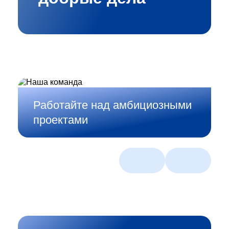
Работайте над амбициозными
Создавайте смелые
проектами
ИТ‑решения