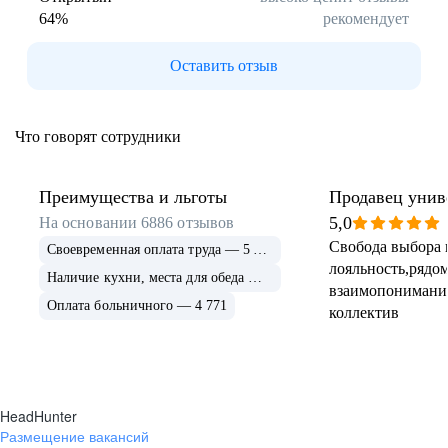
64
%
рекомендует
Буркина Фасо
Минск
Гомель
Могилев
Оставить отзыв
Витебск
Гродно
Брест
Архангельская
область
Что говорят сотрудники
Каргополь
Коряжма
Котлас
Мезень
Мирный
Новодвинск
Преимущества и льготы
Продавец унив
(Архангельская
5,0
На основании
6886
отзывов
область)
Свобода выбора 
Своевременная оплата труда — 5 675
Няндома
Онега
лояльность,рядом
Северодвинск
Сольвычегодск
Наличие кухни, места для обеда — 4 999
взаимопонимани
Шенкурск
Калининградская
Оплата больничного — 4 771
коллектив
область
Багратионовск
Балтийск
Гвардейск
Гурьевск
(Калининградская
область)
HeadHunter
Гусев
Зеленоградск
Размещение вакансий