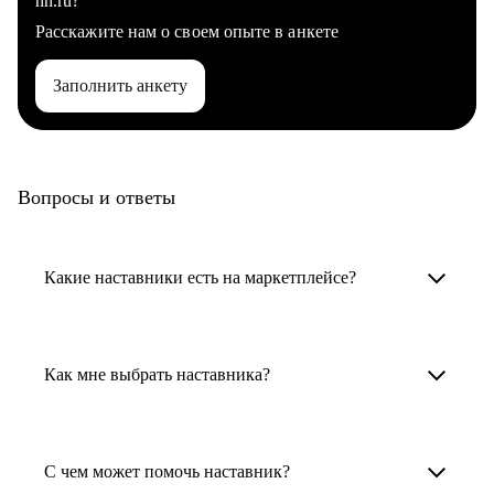
hh.ru?
Расскажите нам о своем опыте в анкете
Заполнить анкету
Вопросы и ответы
Какие наставники есть на маркетплейсе?
Карьерные наставники — это HR-
специалисты, карьерные консультанты,
Как мне выбрать наставника?
психологи, резюмерайтеры и менторы.
Умный поиск поможет в три клика выбрать
Менторы работают в ИТ, дизайне, других
наставника для достижения вашей цели.
С чем может помочь наставник?
узкоспециализированных сферах. Они