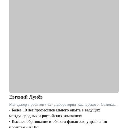
• Провел рефакторинг legacy-кода, увеличив скорость прогона
Если вы готовы не просто искать работу, а управлять своей
1500 тестов в среднем в 3.5 раза.
карьерой — давайте работать на результат.
С чем помогу:
• Расскажу как перейти в IT из другой сферы. Расскажу про
специфику работы в IT-компаниях.
• Помогу написать сильное резюме, которое приведет вас к
офферу.
• Напишу индивидуальный план развития карьеры/навыков.
• Помогу подготовиться к собеседованию и получить оффер.
• Научу писать тесты на Python. Помогу стартануть
автоматизацию на вашем проекте.
• Если вы тимлид, помогу организовать командные процессы,
улучшить взаимодействие с бизнесом, презентовать
результаты работы команды.
• Расскажу, как организовать процесс найма в команду.
Евгений
Лунёв
Кому могу помочь:
Менеджер проектов / ex- Лаборатория Касперского, Самокат, H&M
• Инженерам по тестированию / QA (junior, middle, senior,
• Более 10 лет профессионального опыта в ведущих
lead).
международных и российских компаниях
• Всем, кто только собирается начать работать в области QA
• Высшее образование в области финансов, управления
или в IT.
проектами и HR