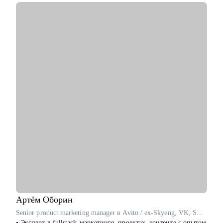
С чем помогу:
• Создать продающее тебя резюме и подготовиться к
собеседованию.
• Найти конкретный, подходящий именно тебе, карьерный
трек и построить стратегию перехода внутри или вне
компании.
• Продумать стратегию найма для тебя или твоего отдела с
нуля.
Кому могу помочь:
• Специалистам всех уровней и позиций в сфере IT,
Marketing, Commercial, Travel, FMCG.
• Специалистам HR (рекрутеры, HRBP, тренеры, C&B
специалисты) из всех сфер.
• Начинающим менеджерам с командой в подчинении.
• Компаниям, выстраивающим процесс рекрутмента с нуля.
Артём
Оборин
Senior product marketing manager в Avito / ex-Skyeng, VK, Skillbox
• Эксперт в fullstack-маркетинге, проектах, контенте с опытом