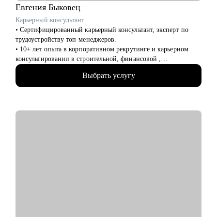
Евгения
Быковец
Карьерный консультант
• Сертифицированный карьерный консультант, эксперт по
трудоустройству топ-менеджеров.
• 10+ лет опыта в корпоративном рекрутинге и карьерном
консультировании в строительной, финансовой ,
производственной сферах — знаю, как думают HR и какие
Выбрать услугу
решения принимают первые лица компаний.
• Подтвержденная экспертиза — член Ассоциации
Карьерного Консультирования и Сопровождения (АККС),
являюсь внутренним карьерным консультантом в ПАО
“Северсталь”, ДПО Институт развития профессиональных
компетенций, Технология развития карьеры персонала,
Карьерный консультант.
• Практические результаты — мои клиенты получают офферы
в 2 раза быстрее, потому что я фокусируюсь не на теории, а
на конкретных инструментах трудоустройства.
С чем помогу:
• Создать резюме, которое заметят —разработала 500+
продающих резюме и сопроводительных писем.
• Пройти многоэтапные собеседования — подготовка к