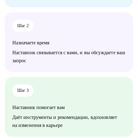
информационной безопасности
• Руководителям, задумавшимся о внедрении проектного
офиса
• Всем, кто хочет сменить карьеру и не знает с чего начать
Шаг 2
• Тем, кто не ищет "успешный успех", а готов планомерно и
упорно работать над собой
Назначаете время
Наставник связывается с вами, и вы обсуждаете ваш
запрос
Шаг 3
Наставник помогает вам
Даёт инструменты и рекомендации, вдохновляет
на изменения в карьере