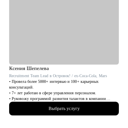
Ксения
Шепелева
Recruitment Team Lead в Островок! / ex-Coca-Cola, Mars
• Провела более 5000+ интервью и 100+ карьерных
консультаций.
• 7+ лет работаю в сфере управления персоналом.
• Руковожу программой развития талантов в компании
Островок!
Выбрать услугу
• Сертифицированный коуч американской психологической
ассоциации ICTA.
• Знаю все о том, почему тебе не делают оффер мечты и
готова помочь с этим разобраться раз и навсегда.