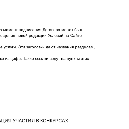
 на момент подписания Договора может быть
мещения новой редакции Условий на Сайте
 услуги. Эти заголовки дают названия разделам,
о из цифр. Такие ссылки ведут на пункты этих
антер», ИНН 7718620740, адрес: 125047,
одская территория Муниципальный округ
я улица, дом 48, помещ. 25
ых резюме с предложениями Соискателей
АЦИЯ УЧАСТИЯ В КОНКУРСАХ,
тра контактной информации Соискателя
тор сайтов: hh.ru, talantix.ru и других
 из Типов регистраций.
луг