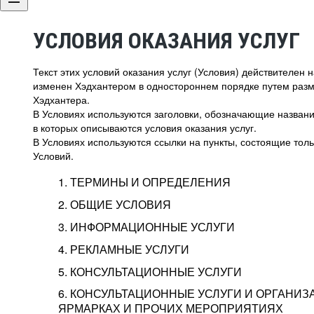
УСЛОВИЯ ОКАЗАНИЯ УСЛУГ
Текст этих условий оказания услуг (Условия) действителен
изменен Хэдхантером в одностороннем порядке путем раз
Хэдхантера.
В Условиях используются заголовки, обозначающие название
в которых описываются условия оказания услуг.
В Условиях используются ссылки на пункты, состоящие тольк
Условий.
1. ТЕРМИНЫ И ОПРЕДЕЛЕНИЯ
2. ОБЩИЕ УСЛОВИЯ
3. ИНФОРМАЦИОННЫЕ УСЛУГИ
1.1. Хэдхантер, или
Хэдхантер, ООО «Хэдх
4. РЕКЛАМНЫЕ УСЛУГИ
HeadHunter, или
г. Москва, внутригор
2.1. Типы и статусы регистрации
5. КОНСУЛЬТАЦИОННЫЕ УСЛУГИ
Исполнитель
Тверской,
2-я
Брестска
Типы регистрации
3.1. Предоставление доступа к базе данн
2.2. Активация услуг
6. КОНСУЛЬТАЦИОННЫЕ УСЛУГИ И ОРГАНИЗ
о трудоустройстве с возможностью просмо
Описание и активация
ЯРМАРКАХ И ПРОЧИХ МЕРОПРИЯТИЯХ
Хэдхантер — администра
2.1.1. Заказчику может быть присвоен один
4.0. Общие условия оказания рекламных ус